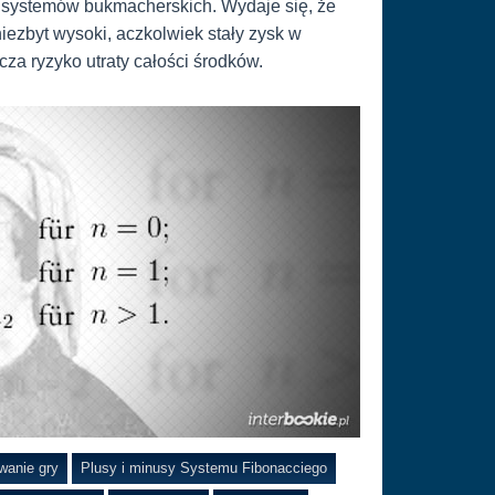
h systemów bukmacherskich. Wydaje się, że
niezbyt wysoki, aczkolwiek stały zysk w
za ryzyko utraty całości środków.
anie gry
Plusy i minusy Systemu Fibonacciego