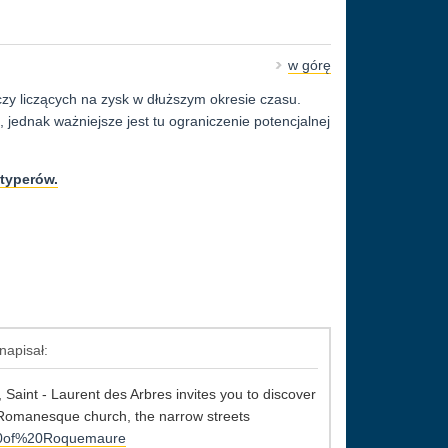
w górę
zy liczących na zysk w dłuższym okresie czasu.
jednak ważniejsze jest tu ograniczenie potencjalnej
typerów.
napisał:
 Saint - Laurent des Arbres invites you to discover
ed Romanesque church, the narrow streets
n%20of%20Roquemaure