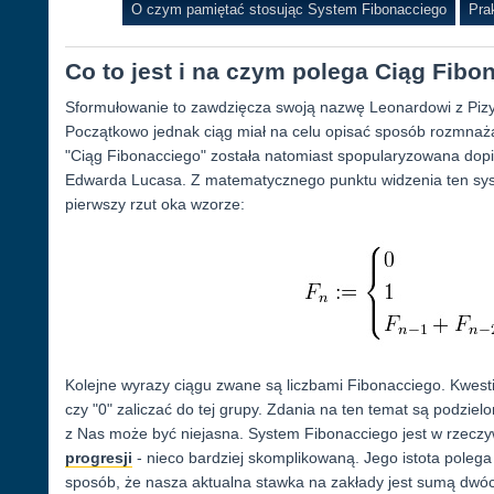
O czym pamiętać stosując System Fibonacciego
Pra
Co to jest i na czym polega Ciąg Fib
Sformułowanie to zawdzięcza swoją nazwę Leonardowi z Pizy, 
Początkowo jednak ciąg miał na celu opisać sposób rozmnaża
"Ciąg Fibonacciego" została natomiast spopularyzowana dopie
Edwarda Lucasa. Z matematycznego punktu widzenia ten syst
pierwszy rzut oka wzorze:
Kolejne wyrazy ciągu zwane są liczbami Fibonacciego. Kwest
czy "0" zaliczać do tej grupy. Zdania na ten temat są podzie
z Nas może być niejasna. System Fibonacciego jest w rzeczy
progresji
- nieco bardziej skomplikowaną. Jego istota polega
sposób, że nasza aktualna stawka na zakłady jest sumą dwó