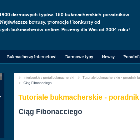
4500 darmowych typów. 160 bukmacherskich poradników
 Najświeższe bonusy, promocje i konkursy od
szych bukmacherów online. Piszemy dla Was od 2004 roku!
Bukmacherzy Internetowi
Darmowe typy
Newsy
Poradni
Interbookie / portal bukmacherski
Tutoriale bukmacherskie - poradnik 
You
Current:
Ciąg Fibonacciego
are
Tutoriale bukmacherskie - poradni
here
y
k
Ciąg Fibonacciego