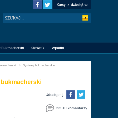
Kursy
dziesiętne
Szukaj
k Bukmacherski
Słownik
Wpadki
bukmacherski
Systemy bukmacherskie
k bukmacherski
Udostępnij:
23510 komentarzy