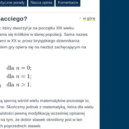
ktyczne porady
Nasza opinia
Komentarze
onacciego?
w górę
który stworzył je na początku XIII wieku.
nia się królików w danej populacji. Sama nazwa
ro w XX w. przez brytyjskiego dziennikarza
em gry opiera się na niezbyt zachęcającym na
ią sporną wśród wielu matematyków pozostaje to,
lone. Skończmy jednak z matematyką, która dla wielu
wistości pewną modyfikacją wcześniej opisanej
 na tym, że dobór stawek określony jest w ten
ch poprzednich stawek.