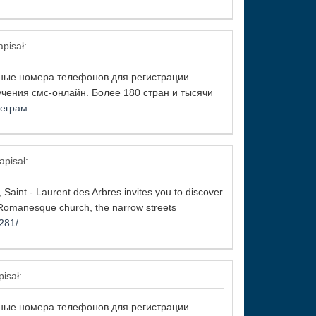
pisał:
ные номера телефонов для регистрации.
чения смс-онлайн. Более 180 стран и тысячи
леграм
apisał:
 Saint - Laurent des Arbres invites you to discover
ed Romanesque church, the narrow streets
281/
isał:
ные номера телефонов для регистрации.