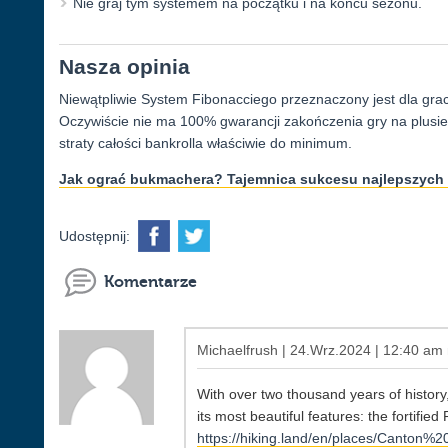
Nie graj tym systemem na początku i na końcu sezonu.
Nasza opinia
Niewątpliwie System Fibonacciego przeznaczony jest dla grac
Oczywiście nie ma 100% gwarancji zakończenia gry na plusie, 
straty całości bankrolla właściwie do minimum.
Jak ograć bukmachera? Tajemnica sukcesu najlepszych 
Udostępnij:
Komentarze
Michaelfrush | 24.Wrz.2024 | 12:40 am 
With over two thousand years of history,
its most beautiful features: the fortifi
https://hiking.land/en/places/Canto