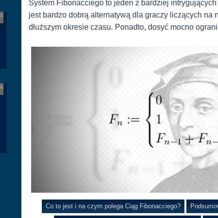
System Fibonacciego to jeden z bardziej intrygującyc
jest bardzo dobrą alternatywą dla graczy liczących na 
dłuższym okresie czasu. Ponadto, dosyć mocno ogranic
Co to jest i na czym polega Ciąg Fibonacciego?
Podsumow