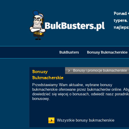
Ponad 
typera.
najlep
BukBusters
Bonusy Bukmacherskie
Bonusy i promocje bukmacherskie
Bonusy
Bukmacherskie
Przedstawiamy Wam aktualne, wybrane bonusy
bukmacherskie oferowane przez bukmacherów online. Ab
dowiedzieć się więcej o bonusach, odwiedź nasz poradni
bonusowy.
Wszystkie bonusy bukmacherskie