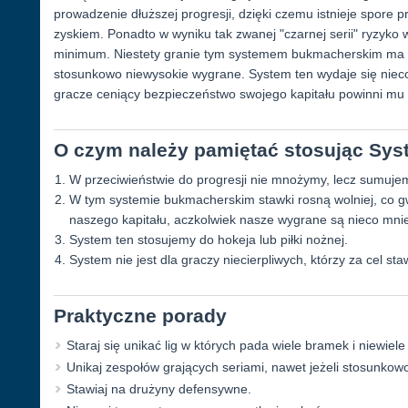
prowadzenie dłuższej progresji, dzięki czemu istnieje spor
zyskiem. Ponadto w wyniku tak zwanej "czarnej serii" ryzyko
minimum. Niestety granie tym systemem bukmacherskim ma t
stosunkowo niewysokie wygrane. System ten wydaje się nieco
gracze ceniący bezpieczeństwo swojego kapitału powinni mu 
O czym należy pamiętać stosując Sy
W przeciwieństwie do progresji nie mnożymy, lecz sumujem
W tym systemie bukmacherskim stawki rosną wolniej, co 
naszego kapitału, aczkolwiek nasze wygrane są nieco mnie
System ten stosujemy do hokeja lub piłki nożnej.
System nie jest dla graczy niecierpliwych, którzy za cel sta
Praktyczne porady
Staraj się unikać lig w których pada wiele bramek i niewiel
Unikaj zespołów grających seriami, nawet jeżeli stosunkow
Stawiaj na drużyny defensywne.