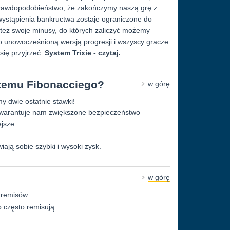
e prawdopodobieństwo, że zakończymy naszą grę z
 wystąpienia bankructwa zostaje ograniczone do
eż swoje minusy, do których zaliczyć możemy
 unowocześnioną wersją progresji i wszyscy gracze
się przyjrzeć.
System Trixie - czytaj.
stemu Fibonacciego?
w górę
y dwie ostatnie stawki!
gwarantuje nam zwiększone bezpieczeństwo
jsze.
wiają sobie szybki i wysoki zysk.
w górę
e remisów.
o często remisują.