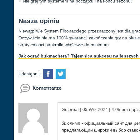
Nie graj tym systemem na początku i na końcu sezonu.
Nasza opinia
Niewątpliwie System Fibonacciego przeznaczony jest dla grac
Oczywiście nie ma 100% gwarancji zakończenia gry na plusie, 
straty całości bankrolla właściwie do minimum.
Jak ograć bukmachera? Tajemnica sukcesu najlepszych 
Udostępnij:
Komentarze
Gelarpaf | 09.Wrz.2024 | 4:05 pm napis
бк олимп - официальный сайт для ре
предлагающий широкий выбор ставок 