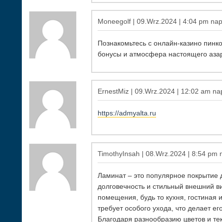
Moneegolf | 09.Wrz.2024 | 4:04 pm napi
Познакомьтесь с онлайн-
казино пинк
бонусы и атмосфера настоящего азар
ErnestMiz | 09.Wrz.2024 | 12:02 am nap
https://admyalta.ru
TimothyInsah | 08.Wrz.2024 | 8:54 pm n
Ламинат – это популярное покрытие д
долговечность и стильный внешний в
помещения, будь то кухня, гостиная 
требует особого ухода, что делает е
Благодаря разнообразию цветов и тек