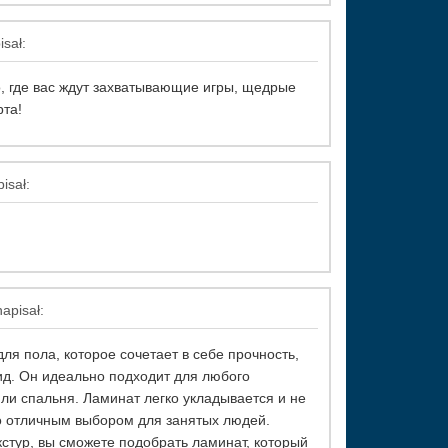
sał:
о, где вас ждут захватывающие игры, щедрые
та!
isał:
apisał:
ля пола, которое сочетает в себе прочность,
ид. Он идеально подходит для любого
или спальня. Ламинат легко укладывается и не
го отличным выбором для занятых людей.
стур, вы сможете подобрать ламинат, который