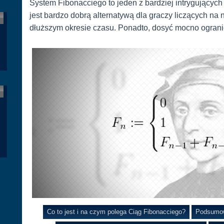
System Fibonacciego to jeden z bardziej intrygującyc
jest bardzo dobrą alternatywą dla graczy liczących na 
dłuższym okresie czasu. Ponadto, dosyć mocno ogranic
Co to jest i na czym polega Ciąg Fibonacciego?
Podsumow