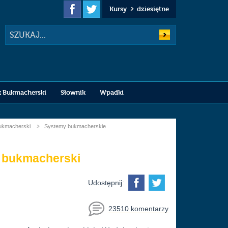
Kursy
dziesiętne
Szukaj
k Bukmacherski
Słownik
Wpadki
bukmacherski
Systemy bukmacherskie
k bukmacherski
Udostępnij:
23510 komentarzy