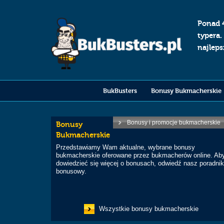
Ponad 
typera.
najlep
BukBusters
Bonusy Bukmacherskie
Bonusy i promocje bukmacherskie
Bonusy
Bukmacherskie
Przedstawiamy Wam aktualne, wybrane bonusy
bukmacherskie oferowane przez bukmacherów online. Ab
dowiedzieć się więcej o bonusach, odwiedź nasz poradni
bonusowy.
Wszystkie bonusy bukmacherskie