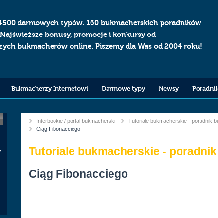
4500 darmowych typów. 160 bukmacherskich poradników
 Najświeższe bonusy, promocje i konkursy od
szych bukmacherów online. Piszemy dla Was od 2004 roku!
Bukmacherzy Internetowi
Darmowe typy
Newsy
Poradni
Interbookie / portal bukmacherski
Tutoriale bukmacherskie - poradnik 
You
Current:
Ciąg Fibonacciego
are
Tutoriale bukmacherskie - poradni
here
y
k
Ciąg Fibonacciego