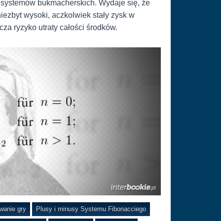
h systemów bukmacherskich. Wydaje się, że
niezbyt wysoki, aczkolwiek stały zysk w
za ryzyko utraty całości środków.
anie gry
Plusy i minusy Systemu Fibonacciego