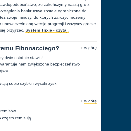
e prawdopodobieństwo, że zakończymy naszą grę z
 wystąpienia bankructwa zostaje ograniczone do
eż swoje minusy, do których zaliczyć możemy
 unowocześnioną wersją progresji i wszyscy gracze
się przyjrzeć.
System Trixie - czytaj.
stemu Fibonacciego?
w górę
y dwie ostatnie stawki!
gwarantuje nam zwiększone bezpieczeństwo
jsze.
wiają sobie szybki i wysoki zysk.
w górę
e remisów.
o często remisują.