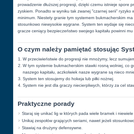
prowadzenie dłuższej progresji, dzięki czemu istnieje spor
zyskiem. Ponadto w wyniku tak zwanej "czarnej serii" ryzyko
minimum. Niestety granie tym systemem bukmacherskim ma t
stosunkowo niewysokie wygrane. System ten wydaje się nieco
gracze ceniący bezpieczeństwo swojego kapitału powinni mu 
O czym należy pamiętać stosując Sy
W przeciwieństwie do progresji nie mnożymy, lecz sumujem
W tym systemie bukmacherskim stawki rosną wolniej, co 
naszego kapitału, aczkolwiek nasze wygrane są nieco mnie
System ten stosujemy do hokeja lub piłki nożnej.
System nie jest dla graczy niecierpliwych, którzy za cel sta
Praktyczne porady
Staraj się unikać lig w których pada wiele bramek i niewiel
Unikaj zespołów grających seriami, nawet jeżeli stosunkow
Stawiaj na drużyny defensywne.