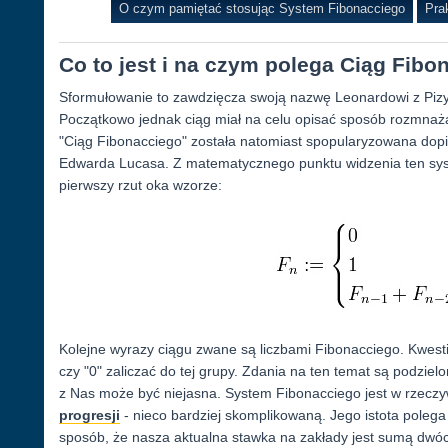
O czym pamiętać stosując System Fibonacciego
Pra
Co to jest i na czym polega Ciąg Fib
Sformułowanie to zawdzięcza swoją nazwę Leonardowi z Pizy, 
Początkowo jednak ciąg miał na celu opisać sposób rozmnaża
"Ciąg Fibonacciego" została natomiast spopularyzowana dopie
Edwarda Lucasa. Z matematycznego punktu widzenia ten syst
pierwszy rzut oka wzorze:
Kolejne wyrazy ciągu zwane są liczbami Fibonacciego. Kwest
czy "0" zaliczać do tej grupy. Zdania na ten temat są podzie
z Nas może być niejasna. System Fibonacciego jest w rzeczy
progresji
- nieco bardziej skomplikowaną. Jego istota polega
sposób, że nasza aktualna stawka na zakłady jest sumą dwó