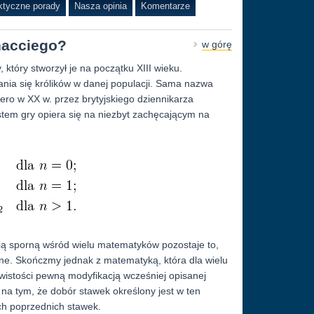
ktyczne porady
Nasza opinia
Komentarze
onacciego?
w górę
który stworzył je na początku XIII wieku.
nia się królików w danej populacji. Sama nazwa
ro w XX w. przez brytyjskiego dziennikarza
em gry opiera się na niezbyt zachęcającym na
ią sporną wśród wielu matematyków pozostaje to,
lone. Skończmy jednak z matematyką, która dla wielu
wistości pewną modyfikacją wcześniej opisanej
 na tym, że dobór stawek określony jest w ten
ch poprzednich stawek.