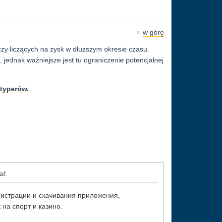
w górę
zy liczących na zysk w dłuższym okresie czasu.
jednak ważniejsze jest tu ograniczenie potencjalnej
typerów.
ał:
гистрации и скачивания приложения,
на спорт и казино.