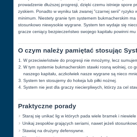
prowadzenie dłuższej progresji, dzięki czemu istnieje spor
zyskiem. Ponadto w wyniku tak zwanej "czarnej serii" ryzyko
minimum. Niestety granie tym systemem bukmacherskim ma t
stosunkowo niewysokie wygrane. System ten wydaje się nieco
gracze ceniący bezpieczeństwo swojego kapitału powinni mu 
O czym należy pamiętać stosując Sy
W przeciwieństwie do progresji nie mnożymy, lecz sumujem
W tym systemie bukmacherskim stawki rosną wolniej, co 
naszego kapitału, aczkolwiek nasze wygrane są nieco mnie
System ten stosujemy do hokeja lub piłki nożnej.
System nie jest dla graczy niecierpliwych, którzy za cel sta
Praktyczne porady
Staraj się unikać lig w których pada wiele bramek i niewiel
Unikaj zespołów grających seriami, nawet jeżeli stosunkow
Stawiaj na drużyny defensywne.