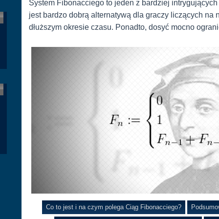
System Fibonacciego to jeden z bardziej intrygującyc
jest bardzo dobrą alternatywą dla graczy liczących na 
dłuższym okresie czasu. Ponadto, dosyć mocno ogranic
Co to jest i na czym polega Ciąg Fibonacciego?
Podsumow