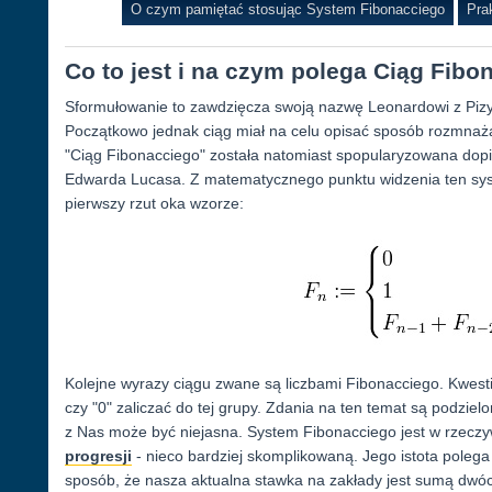
O czym pamiętać stosując System Fibonacciego
Pra
Co to jest i na czym polega Ciąg Fib
Sformułowanie to zawdzięcza swoją nazwę Leonardowi z Pizy, 
Początkowo jednak ciąg miał na celu opisać sposób rozmnaża
"Ciąg Fibonacciego" została natomiast spopularyzowana dopie
Edwarda Lucasa. Z matematycznego punktu widzenia ten syst
pierwszy rzut oka wzorze:
Kolejne wyrazy ciągu zwane są liczbami Fibonacciego. Kwest
czy "0" zaliczać do tej grupy. Zdania na ten temat są podzie
z Nas może być niejasna. System Fibonacciego jest w rzeczy
progresji
- nieco bardziej skomplikowaną. Jego istota polega
sposób, że nasza aktualna stawka na zakłady jest sumą dwó