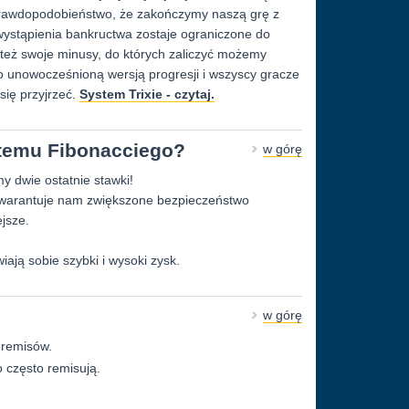
e prawdopodobieństwo, że zakończymy naszą grę z
 wystąpienia bankructwa zostaje ograniczone do
eż swoje minusy, do których zaliczyć możemy
 unowocześnioną wersją progresji i wszyscy gracze
się przyjrzeć.
System Trixie - czytaj.
stemu Fibonacciego?
w górę
y dwie ostatnie stawki!
gwarantuje nam zwiększone bezpieczeństwo
jsze.
wiają sobie szybki i wysoki zysk.
w górę
e remisów.
o często remisują.