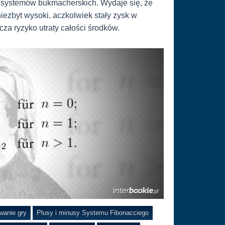
h systemów bukmacherskich. Wydaje się, że
niezbyt wysoki, aczkolwiek stały zysk w
za ryzyko utraty całości środków.
anie gry
Plusy i minusy Systemu Fibonacciego