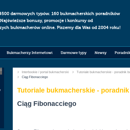
4500 darmowych typów. 160 bukmacherskich poradników
 Najświeższe bonusy, promocje i konkursy od
szych bukmacherów online. Piszemy dla Was od 2004 roku!
Bukmacherzy Internetowi
Darmowe typy
Newsy
Poradni
Interbookie / portal bukmacherski
Tutoriale bukmacherskie - poradnik 
You
Current:
Ciąg Fibonacciego
are
Tutoriale bukmacherskie - poradni
here
y
k
Ciąg Fibonacciego