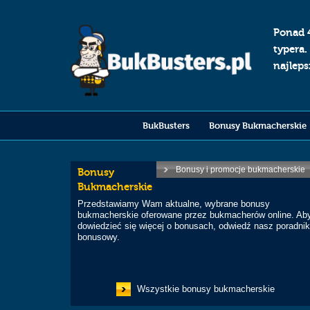
Ponad 
typera.
najlep
BukBusters
Bonusy Bukmacherskie
Bonusy i promocje bukmacherskie
Bonusy
Bukmacherskie
Przedstawiamy Wam aktualne, wybrane bonusy
bukmacherskie oferowane przez bukmacherów online. Ab
dowiedzieć się więcej o bonusach, odwiedź nasz poradni
bonusowy.
Wszystkie bonusy bukmacherskie