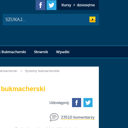
Kursy
dziesiętne
Szukaj
k Bukmacherski
Słownik
Wpadki
bukmacherski
Systemy bukmacherskie
k bukmacherski
Udostępnij:
23510 komentarzy