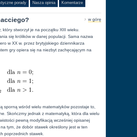
ktyczne porady
Nasza opinia
Komentarze
onacciego?
w górę
który stworzył je na początku XIII wieku.
nia się królików w danej populacji. Sama nazwa
ro w XX w. przez brytyjskiego dziennikarza
em gry opiera się na niezbyt zachęcającym na
ią sporną wśród wielu matematyków pozostaje to,
lone. Skończmy jednak z matematyką, która dla wielu
wistości pewną modyfikacją wcześniej opisanej
 na tym, że dobór stawek określony jest w ten
ch poprzednich stawek.