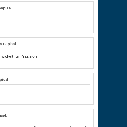
apisał:
a
m napisał:
wickelt fur Prazision
isał:
sał: