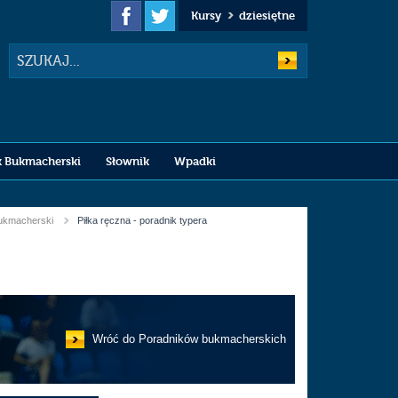
Kursy
dziesiętne
Szukaj
k Bukmacherski
Słownik
Wpadki
bukmacherski
Current:
Piłka ręczna - poradnik typera
Wróć do Poradników bukmacherskich