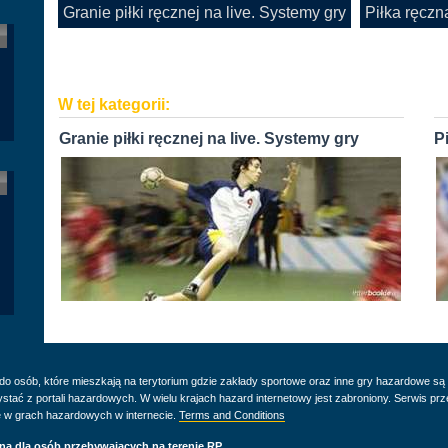
Granie piłki ręcznej na live. Systemy gry
Piłka ręczn
W tej kategorii:
Granie piłki ręcznej na live. Systemy gry
P
o osób, które mieszkają na terytorium gdzie zakłady sportowe oraz inne gry hazardowe są
ać z portali hazardowych. W wielu krajach hazard internetowy jest zabroniony. Serwis prze
e w grach hazardowych w internecie.
Terms and Conditions
na dla osób przebywających na terenie RP.