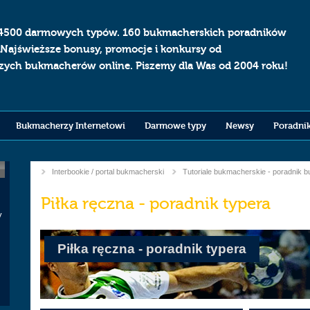
4500 darmowych typów. 160 bukmacherskich poradników
 Najświeższe bonusy, promocje i konkursy od
szych bukmacherów online. Piszemy dla Was od 2004 roku!
Bukmacherzy Internetowi
Darmowe typy
Newsy
Poradni
Interbookie / portal bukmacherski
Tutoriale bukmacherskie - poradnik 
You
are
Piłka ręczna - poradnik typera
here
y
k
Piłka ręczna - poradnik typera