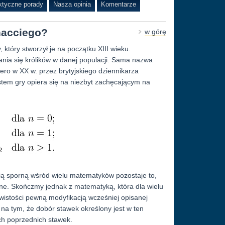
ktyczne porady
Nasza opinia
Komentarze
onacciego?
w górę
który stworzył je na początku XIII wieku.
nia się królików w danej populacji. Sama nazwa
ro w XX w. przez brytyjskiego dziennikarza
em gry opiera się na niezbyt zachęcającym na
ią sporną wśród wielu matematyków pozostaje to,
lone. Skończmy jednak z matematyką, która dla wielu
wistości pewną modyfikacją wcześniej opisanej
 na tym, że dobór stawek określony jest w ten
ch poprzednich stawek.