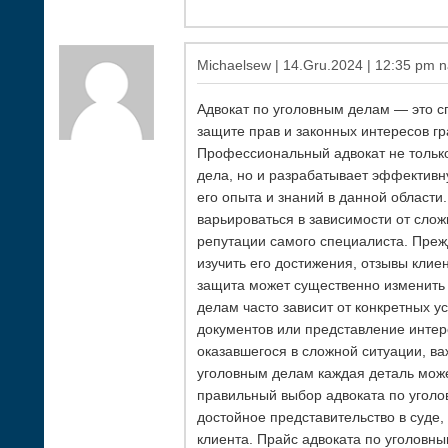
Michaelsew | 14.Gru.2024 | 12:35 pm n
Адвокат по уголовным делам — это с
защите прав и законных интересов гр
Профессиональный адвокат не только
дела, но и разрабатывает эффективну
его опыта и знаний в данной области
варьироваться в зависимости от сло
репутации самого специалиста. Преж
изучить его достижения, отзывы клие
защита может существенно изменить 
делам часто зависит от конкретных усл
документов или представление интере
оказавшегося в сложной ситуации, ва
уголовным делам каждая деталь може
правильный выбор адвоката по уголо
достойное представительство в суде,
клиента. Прайс адвоката по уголовны