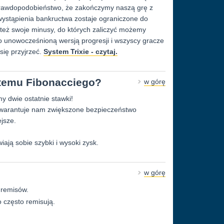
e prawdopodobieństwo, że zakończymy naszą grę z
 wystąpienia bankructwa zostaje ograniczone do
eż swoje minusy, do których zaliczyć możemy
 unowocześnioną wersją progresji i wszyscy gracze
się przyjrzeć.
System Trixie - czytaj.
stemu Fibonacciego?
w górę
y dwie ostatnie stawki!
gwarantuje nam zwiększone bezpieczeństwo
jsze.
wiają sobie szybki i wysoki zysk.
w górę
e remisów.
o często remisują.