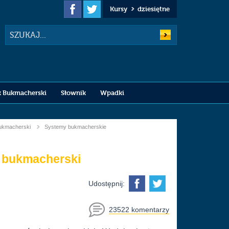
Kursy
dziesiętne
Szukaj
k Bukmacherski
Słownik
Wpadki
bukmacherski
Systemy bukmacherskie
k bukmacherski
Udostępnij:
23522 komentarzy