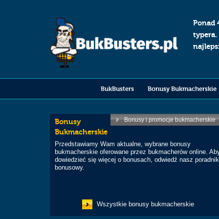
Ponad 
typera.
najlep
BukBusters
Bonusy Bukmacherskie
Bonusy i promocje bukmacherskie
Bonusy
Bukmacherskie
Przedstawiamy Wam aktualne, wybrane bonusy
bukmacherskie oferowane przez bukmacherów online. Ab
dowiedzieć się więcej o bonusach, odwiedź nasz poradni
bonusowy.
Wszystkie bonusy bukmacherskie