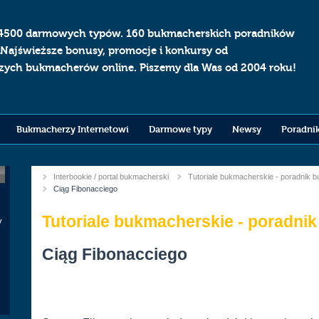
4500 darmowych typów. 160 bukmacherskich poradników
 Najświeższe bonusy, promocje i konkursy od
szych bukmacherów online. Piszemy dla Was od 2004 roku!
Bukmacherzy Internetowi
Darmowe typy
Newsy
Poradni
Interbookie / portal bukmacherski
Tutoriale bukmacherskie - poradnik 
You
Current:
Ciąg Fibonacciego
are
Tutoriale bukmacherskie - poradni
here
y
k
Ciąg Fibonacciego