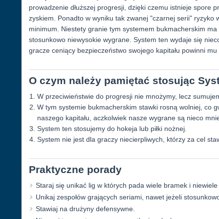
prowadzenie dłuższej progresji, dzięki czemu istnieje spor
zyskiem. Ponadto w wyniku tak zwanej "czarnej serii" ryzyko
minimum. Niestety granie tym systemem bukmacherskim ma t
stosunkowo niewysokie wygrane. System ten wydaje się nieco
gracze ceniący bezpieczeństwo swojego kapitału powinni mu 
O czym należy pamiętać stosując Sy
W przeciwieństwie do progresji nie mnożymy, lecz sumujem
W tym systemie bukmacherskim stawki rosną wolniej, co 
naszego kapitału, aczkolwiek nasze wygrane są nieco mnie
System ten stosujemy do hokeja lub piłki nożnej.
System nie jest dla graczy niecierpliwych, którzy za cel sta
Praktyczne porady
Staraj się unikać lig w których pada wiele bramek i niewiel
Unikaj zespołów grających seriami, nawet jeżeli stosunkow
Stawiaj na drużyny defensywne.