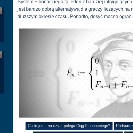
System Fibonacciego to jeden z bardziej intrygującyc
jest bardzo dobrą alternatywą dla graczy liczących na 
dłuższym okresie czasu. Ponadto, dosyć mocno ogranic
Co to jest i na czym polega Ciąg Fibonacciego?
Podsumow