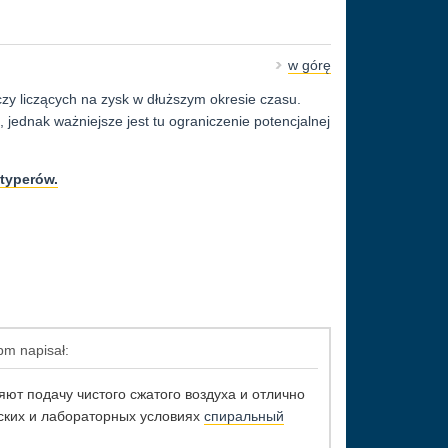
w górę
zy liczących na zysk w dłuższym okresie czasu.
jednak ważniejsze jest tu ograniczenie potencjalnej
typerów.
m napisał:
т подачу чистого сжатого воздуха и отлично
ских и лабораторных условиях
спиральный