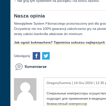
Nie graj tym systemem na początku i na końcu sezonu.
Nasza opinia
Niewątpliwie System Fibonacciego przeznaczony jest dla grac
Oczywiście nie ma 100% gwarancji zakończenia gry na plusie, 
straty całości bankrolla właściwie do minimum.
Jak ograć bukmachera? Tajemnica sukcesu najlepszych 
Udostępnij:
Komentarze
GregoryGumma | 14.Gru.2024 | 12:35 p
Спиральные компрессоры осуществляю
подходят для применения в медицин
безмасляный компрессор