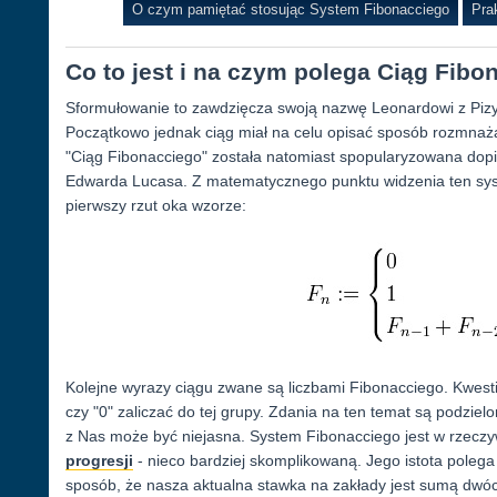
O czym pamiętać stosując System Fibonacciego
Pra
Co to jest i na czym polega Ciąg Fib
Sformułowanie to zawdzięcza swoją nazwę Leonardowi z Pizy, 
Początkowo jednak ciąg miał na celu opisać sposób rozmnaża
"Ciąg Fibonacciego" została natomiast spopularyzowana dopie
Edwarda Lucasa. Z matematycznego punktu widzenia ten syst
pierwszy rzut oka wzorze:
Kolejne wyrazy ciągu zwane są liczbami Fibonacciego. Kwest
czy "0" zaliczać do tej grupy. Zdania na ten temat są podzie
z Nas może być niejasna. System Fibonacciego jest w rzeczy
progresji
- nieco bardziej skomplikowaną. Jego istota polega
sposób, że nasza aktualna stawka na zakłady jest sumą dwó