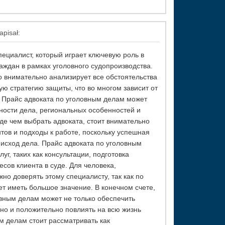
apisał:
пециалист, который играет ключевую роль в
аждан в рамках уголовного судопроизводства.
 внимательно анализирует все обстоятельства
ю стратегию защиты, что во многом зависит от
. Прайс адвоката по уголовным делам может
жности дела, региональных особенностей и
де чем выбрать адвоката, стоит внимательно
нтов и подходы к работе, поскольку успешная
исход дела. Прайс адвоката по уголовным
уг, таких как консультации, подготовка
сов клиента в суде. Для человека,
жно доверять этому специалисту, так как по
т иметь большое значение. В конечном счете,
вным делам может не только обеспечить
 но и положительно повлиять на всю жизнь
м делам стоит рассматривать как