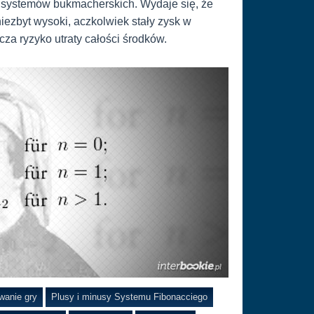
h systemów bukmacherskich. Wydaje się, że
niezbyt wysoki, aczkolwiek stały zysk w
za ryzyko utraty całości środków.
anie gry
Plusy i minusy Systemu Fibonacciego