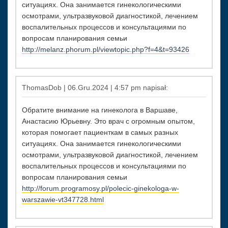
ситуациях. Она занимается гинекологическими
осмотрами, ультразвуковой диагностикой, лечением
воспалительных процессов и консультациями по
вопросам планирования семьи
http://melanz.phorum.pl/viewtopic.php?f=4&t=93426
ThomasDob | 06.Gru.2024 | 4:57 pm napisał:
Обратите внимание на гинеколога в Варшаве,
Анастасию Юрьевну. Это врач с огромным опытом,
которая помогает пациенткам в самых разных
ситуациях. Она занимается гинекологическими
осмотрами, ультразвуковой диагностикой, лечением
воспалительных процессов и консультациями по
вопросам планирования семьи
http://forum.programosy.pl/polecic-ginekologa-w-
warszawie-vt347728.html