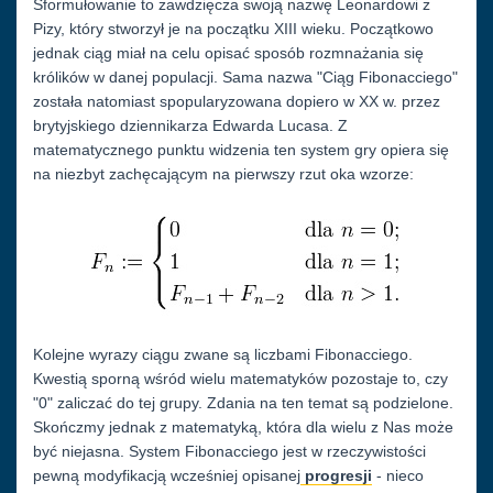
Sformułowanie to zawdzięcza swoją nazwę Leonardowi z
Pizy, który stworzył je na początku XIII wieku. Początkowo
jednak ciąg miał na celu opisać sposób rozmnażania się
królików w danej populacji. Sama nazwa "Ciąg Fibonacciego"
została natomiast spopularyzowana dopiero w XX w. przez
brytyjskiego dziennikarza Edwarda Lucasa. Z
matematycznego punktu widzenia ten system gry opiera się
na niezbyt zachęcającym na pierwszy rzut oka wzorze:
Kolejne wyrazy ciągu zwane są liczbami Fibonacciego.
Kwestią sporną wśród wielu matematyków pozostaje to, czy
"0" zaliczać do tej grupy. Zdania na ten temat są podzielone.
Skończmy jednak z matematyką, która dla wielu z Nas może
być niejasna. System Fibonacciego jest w rzeczywistości
pewną modyfikacją wcześniej opisanej
progresji
- nieco