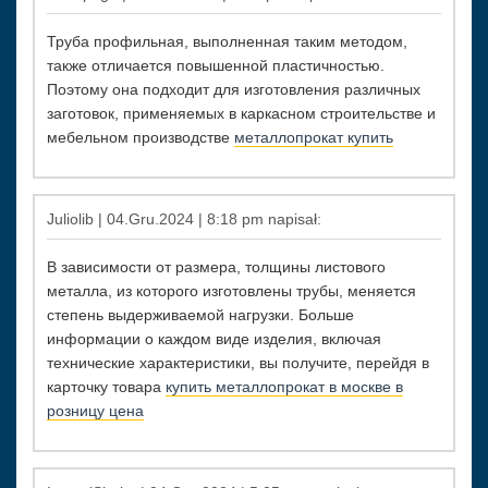
Труба профильная, выполненная таким методом,
также отличается повышенной пластичностью.
Поэтому она подходит для изготовления различных
заготовок, применяемых в каркасном строительстве и
мебельном производстве
металлопрокат купить
Juliolib | 04.Gru.2024 | 8:18 pm napisał:
В зависимости от размера, толщины листового
металла, из которого изготовлены трубы, меняется
степень выдерживаемой нагрузки. Больше
информации о каждом виде изделия, включая
технические характеристики, вы получите, перейдя в
карточку товара
купить металлопрокат в москве в
розницу цена