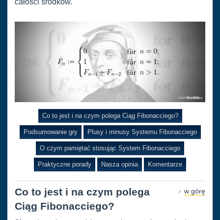
całości środków.
Co to jest i na czym polega Ciąg Fibonacciego?
Podsumowanie gry
Plusy i minusy Systemu Fibonacciego
O czym pamiętać stosując System Fibonacciego
Praktyczne porady
Nasza opinia
Komentarze
Co to jest i na czym polega
w górę
Ciąg Fibonacciego?