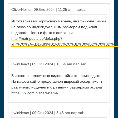
OliverHoins | 09.Gru.2024 | 11:25 am napisał:
Изготавливаем корпусную мебель, шкафы-купе, кухни
на заказ по индивидуальным размерам под ключ
недорого. Цены и фото в описании
http://matripedia.de/doku.php?
id=%D0%9A%D1%83%D1%85%D0%BE%D0%BD%D0%BD%D
IrwinHeact | 09.Gru.2024 | 10:54 am napisał:
Высокотехнологичные видеостойки от производителя.
На нашем сайте представлен широкий ассортимент
различных моделей и с разными размерами экрана
https://vk.com/biznareklama
IrwinHeact | 09.Gru.2024 | 8:43 am napisał: