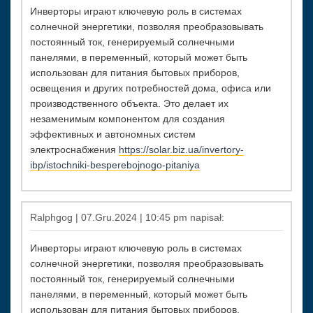
Инверторы играют ключевую роль в системах
солнечной энергетики, позволяя преобразовывать
постоянный ток, генерируемый солнечными
панелями, в переменный, который может быть
использован для питания бытовых приборов,
освещения и других потребностей дома, офиса или
производственного объекта. Это делает их
незаменимым компонентом для создания
эффективных и автономных систем
электроснабжения
https://solar.biz.ua/invertory-
ibp/istochniki-besperebojnogo-pitaniya
Ralphgog | 07.Gru.2024 | 10:45 pm napisał:
Инверторы играют ключевую роль в системах
солнечной энергетики, позволяя преобразовывать
постоянный ток, генерируемый солнечными
панелями, в переменный, который может быть
использован для питания бытовых приборов,