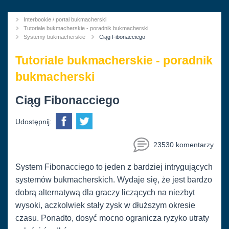
Interbookie / portal bukmacherski
You
Tutoriale bukmacherskie - poradnik bukmacherski
are
Systemy bukmacherskie
Current:
Ciąg Fibonacciego
here
Tutoriale bukmacherskie - poradnik
bukmacherski
Ciąg Fibonacciego
Udostępnij:
23530 komentarzy
System Fibonacciego to jeden z bardziej intrygujących
systemów bukmacherskich. Wydaje się, że jest bardzo
dobrą alternatywą dla graczy liczących na niezbyt
wysoki, aczkolwiek stały zysk w dłuższym okresie
czasu. Ponadto, dosyć mocno ogranicza ryzyko utraty