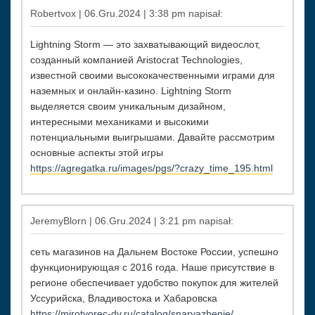
Robertvox | 06.Gru.2024 | 3:38 pm napisał:
Lightning Storm — это захватывающий видеослот,
созданный компанией Aristocrat Technologies,
известной своими высококачественными играми для
наземных и онлайн-казино. Lightning Storm
выделяется своим уникальным дизайном,
интересными механиками и высокими
потенциальными выигрышами. Давайте рассмотрим
основные аспекты этой игры
https://agregatka.ru/images/pgs/?crazy_time_195.html
JeremyBlorn | 06.Gru.2024 | 3:21 pm napisał:
сеть магазинов на Дальнем Востоке России, успешно
функционирующая с 2016 года. Наше присутствие в
регионе обеспечивает удобство покупок для жителей
Уссурийска, Владивостока и Хабаровска
https://mirotvorec-dv.ru/catalog/snaryazhenie/