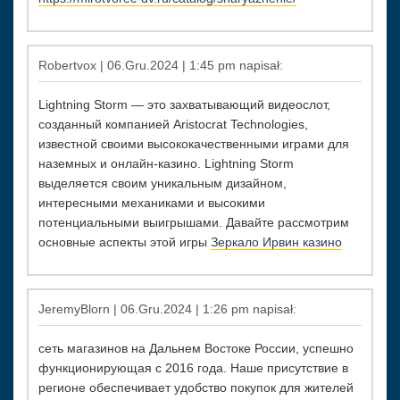
Robertvox | 06.Gru.2024 | 1:45 pm napisał:
Lightning Storm — это захватывающий видеослот,
созданный компанией Aristocrat Technologies,
известной своими высококачественными играми для
наземных и онлайн-казино. Lightning Storm
выделяется своим уникальным дизайном,
интересными механиками и высокими
потенциальными выигрышами. Давайте рассмотрим
основные аспекты этой игры
Зеркало Ирвин казино
JeremyBlorn | 06.Gru.2024 | 1:26 pm napisał:
сеть магазинов на Дальнем Востоке России, успешно
функционирующая с 2016 года. Наше присутствие в
регионе обеспечивает удобство покупок для жителей