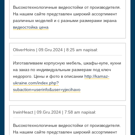
Высокотехнологичные видеостойки от производителя.
На нашем сайте представлен широкий ассортимент
различных моделей и с разными размерами экрана
видеостойка цена
OliverHoins | 09.Gru.2024 | 8:25 am napisał:
Изготавливаем корпусную мебель, шкафы-купе, кухни
на заказ по индивидуальным размерам под ключ
недорого. Цены и фото в описании
http://kamaz-
ukraine.com/index.php?
subaction=userinfo&user=yjecihavo
IrwinHeact | 09.Gru.2024 | 7:58 am napisał:
Высокотехнологичные видеостойки от производителя.
На нашем сайте представлен широкий ассортимент