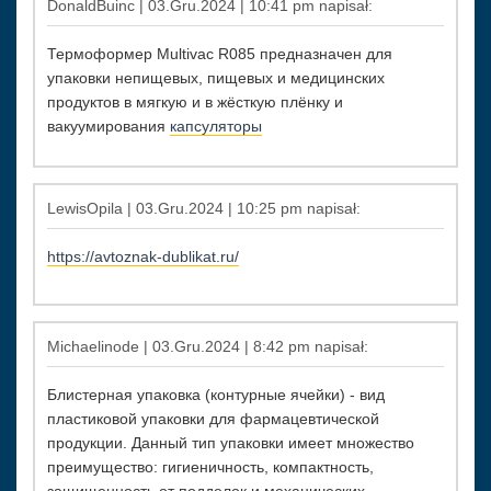
DonaldBuinc | 03.Gru.2024 | 10:41 pm napisał:
Термоформер Multivac R085 предназначен для
упаковки непищевых, пищевых и медицинских
продуктов в мягкую и в жёсткую плёнку и
вакуумирования
капсуляторы
LewisOpila | 03.Gru.2024 | 10:25 pm napisał:
https://avtoznak-dublikat.ru/
Michaelinode | 03.Gru.2024 | 8:42 pm napisał:
Блистерная упаковка (контурные ячейки) - вид
пластиковой упаковки для фармацевтической
продукции. Данный тип упаковки имеет множество
преимущество: гигиеничность, компактность,