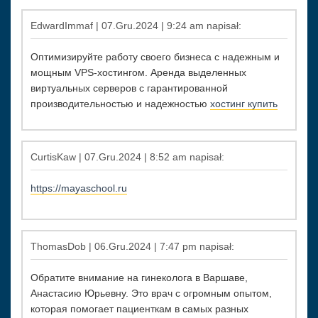
EdwardImmaf | 07.Gru.2024 | 9:24 am napisał:
Оптимизируйте работу своего бизнеса с надежным и
мощным VPS-хостингом. Аренда выделенных
виртуальных серверов с гарантированной
производительностью и надежностью
хостинг купить
CurtisKaw | 07.Gru.2024 | 8:52 am napisał:
https://mayaschool.ru
ThomasDob | 06.Gru.2024 | 7:47 pm napisał:
Обратите внимание на гинеколога в Варшаве,
Анастасию Юрьевну. Это врач с огромным опытом,
которая помогает пациенткам в самых разных