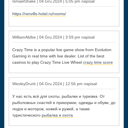
IsmaelShake | 04.Gru.2024 | 5:05 pm napisał:
https://renvills-hotel.ru/rooms/
WilliamAbIbe | 04.Gru.2024 | 3:59 pm napisał:
Crazy Time is a popular live game show from Evolution
Gaming in real time with live dealer. List of the best
casinos to play Crazy Time Live Wheel
crazy time score
WesleyDrurb | 04.Gru.2024 | 12:56 pm napisał:
У нас есть всё для охоты, рыбалки и туризма. От
рыболовных снастей и прикормки, одежды и обуви, до
лодок и моторов, ножей и ружей, а также
туристического
рыбалка и охота