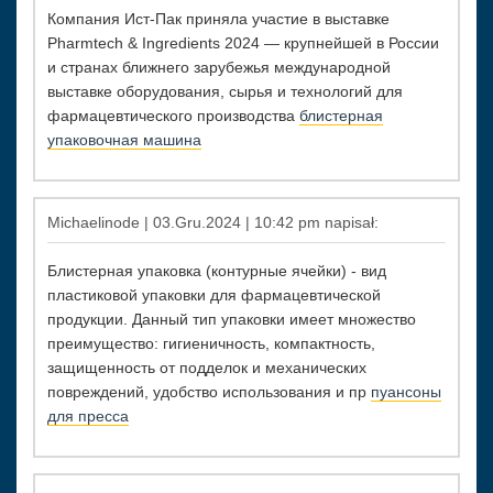
Компания Ист-Пак приняла участие в выставке
Pharmtech & Ingredients 2024 — крупнейшей в России
и странах ближнего зарубежья международной
выставке оборудования, сырья и технологий для
фармацевтического производства
блистерная
упаковочная машина
Michaelinode | 03.Gru.2024 | 10:42 pm napisał:
Блистерная упаковка (контурные ячейки) - вид
пластиковой упаковки для фармацевтической
продукции. Данный тип упаковки имеет множество
преимущество: гигиеничность, компактность,
защищенность от подделок и механических
повреждений, удобство использования и пр
пуансоны
для пресса