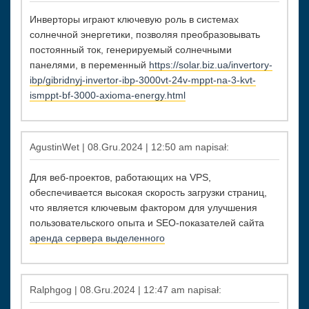
Инверторы играют ключевую роль в системах
солнечной энергетики, позволяя преобразовывать
постоянный ток, генерируемый солнечными
панелями, в переменный
https://solar.biz.ua/invertory-
ibp/gibridnyj-invertor-ibp-3000vt-24v-mppt-na-3-kvt-
ismppt-bf-3000-axioma-energy.html
AgustinWet | 08.Gru.2024 | 12:50 am napisał:
Для веб-проектов, работающих на VPS,
обеспечивается высокая скорость загрузки страниц,
что является ключевым фактором для улучшения
пользовательского опыта и SEO-показателей сайта
аренда сервера выделенного
Ralphgog | 08.Gru.2024 | 12:47 am napisał: