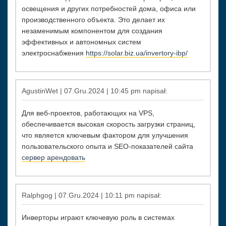
освещения и других потребностей дома, офиса или
производственного объекта. Это делает их
незаменимым компонентом для создания
эффективных и автономных систем
электроснабжения
https://solar.biz.ua/invertory-ibp/
AgustinWet | 07.Gru.2024 | 10:45 pm napisał:
Для веб-проектов, работающих на VPS,
обеспечивается высокая скорость загрузки страниц,
что является ключевым фактором для улучшения
пользовательского опыта и SEO-показателей сайта
сервер арендовать
Ralphgog | 07.Gru.2024 | 10:11 pm napisał:
Инверторы играют ключевую роль в системах