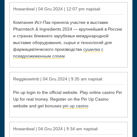
Howardwal | 04.Gru.2024 | 12:07 pm napisał:
Компания Ист-Пак приняла участие в выставке
Pharmtech & Ingredients 2024 — крупнейшей в России
и странах ближнего зарубежья международной
выставке оборудования, сырья и технологий для
фармацевтического производства
сушилка с
псевдоожиженным слоем
Reggieswimb | 04.Gru.2024 | 9:35 am napisał:
Pin up login to the official website. Play online casino Pin
Up for real money. Register on the Pin Up Casino
website and get bonuses
pin up casino
Howardwal | 04.Gru.2024 | 9:34 am napisał: