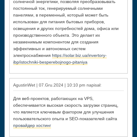
солнечной энергетики, позволяя преобразовывать
постоянный ток, генерируемый солнечными
панелями, в переменный, который может быть
использован для питания бытовых приборов,
освещения и других потребностей дома, офиса или
производственного объекта. Это делает их
незаменимым компонентом для создания
эффективных и автономных систем
электроснабжения
https://solar.biz.ua/invertory-
ibp/istochniki-besperebojnogo-pitaniya
AgustinWet | 07.Gru.2024 | 10:10 pm napisał:
Для веб-проектов, работающих на VPS,
обеспечивается высокая скорость загрузки страниц,
что является ключевым фактором для улучшения
пользовательского опыта и SEO-показателей сайта
провайдер хостинг