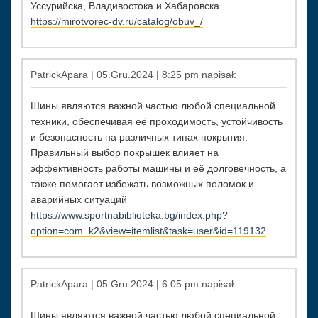
Уссурийска, Владивостока и Хабаровска
https://mirotvorec-dv.ru/catalog/obuv_/
PatrickApara | 05.Gru.2024 | 8:25 pm napisał:
Шины являются важной частью любой специальной
техники, обеспечивая её проходимость, устойчивость
и безопасность на различных типах покрытия.
Правильный выбор покрышек влияет на
эффективность работы машины и её долговечность, а
также помогает избежать возможных поломок и
аварийных ситуаций
https://www.sportnabiblioteka.bg/index.php?
option=com_k2&view=itemlist&task=user&id=119132
PatrickApara | 05.Gru.2024 | 6:05 pm napisał:
Шины являются важной частью любой специальной