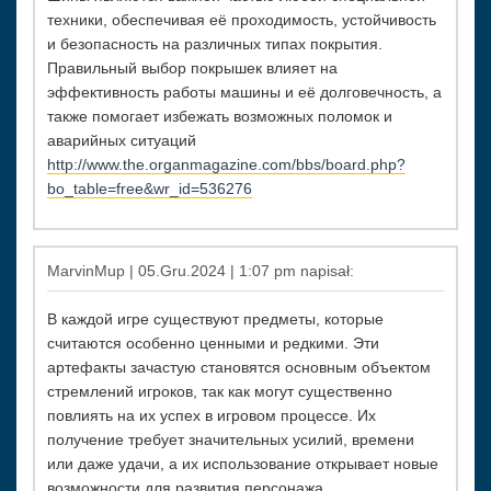
техники, обеспечивая её проходимость, устойчивость
и безопасность на различных типах покрытия.
Правильный выбор покрышек влияет на
эффективность работы машины и её долговечность, а
также помогает избежать возможных поломок и
аварийных ситуаций
http://www.the.organmagazine.com/bbs/board.php?
bo_table=free&wr_id=536276
MarvinMup | 05.Gru.2024 | 1:07 pm napisał:
В каждой игре существуют предметы, которые
считаются особенно ценными и редкими. Эти
артефакты зачастую становятся основным объектом
стремлений игроков, так как могут существенно
повлиять на их успех в игровом процессе. Их
получение требует значительных усилий, времени
или даже удачи, а их использование открывает новые
возможности для развития персонажа