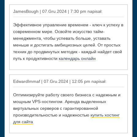
JamesBough | 07.Gru.2024 | 7:30 pm napisał:
Эффективное управление временем - ключ к успеху в
современном мире. Освойте искусство тайм-
менеджмента, чтобы успевать больше, уставать
меньше и достигать амбициозных целей. От простых
техник до продвинутых методик - каждый найдет свой
путь к продуктивности
календарь онлайн
EdwardImmaf | 07.Gru.2024 | 12:05 pm napisał:
Оптимизируйте работу своего бизнеса с надежным и
мощным VPS-хостингом. Аренда выделенных
виртуальных серверов с гарантированной
производительностью и надежностью
купить хостинг
для сайта