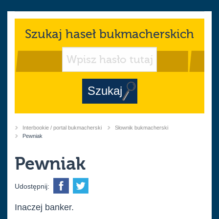
Szukaj haseł bukmacherskich
Interbookie / portal bukmacherski
Słownik bukmacherski
You
Current:
Pewniak
are
here
Pewniak
Udostępnij:
Inaczej banker.