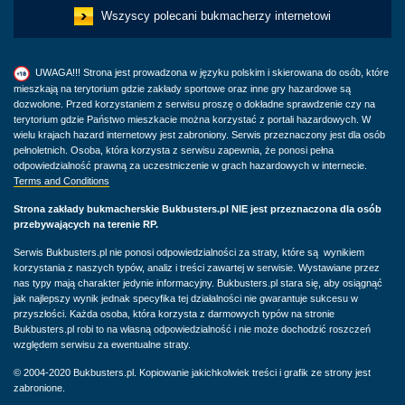
Wszyscy polecani bukmacherzy internetowi
UWAGA!!! Strona jest prowadzona w języku polskim i skierowana do osób, które
mieszkają na terytorium gdzie zakłady sportowe oraz inne gry hazardowe są
dozwolone. Przed korzystaniem z serwisu proszę o dokładne sprawdzenie czy na
terytorium gdzie Państwo mieszkacie można korzystać z portali hazardowych. W
wielu krajach hazard internetowy jest zabroniony. Serwis przeznaczony jest dla osób
pełnoletnich. Osoba, która korzysta z serwisu zapewnia, że ponosi pełna
odpowiedzialność prawną za uczestniczenie w grach hazardowych w internecie.
Terms and Conditions
Strona zakłady bukmacherskie Bukbusters.pl NIE jest przeznaczona dla osób
przebywających na terenie RP.
Serwis Bukbusters.pl nie ponosi odpowiedzialności za straty, które są wynikiem
korzystania z naszych typów, analiz i treści zawartej w serwisie. Wystawiane przez
nas typy mają charakter jedynie informacyjny. Bukbusters.pl stara się, aby osiągnąć
jak najlepszy wynik jednak specyfika tej działalności nie gwarantuje sukcesu w
przyszłości. Każda osoba, która korzysta z darmowych typów na stronie
Bukbusters.pl robi to na własną odpowiedzialność i nie może dochodzić roszczeń
względem serwisu za ewentualne straty.
© 2004-2020 Bukbusters.pl. Kopiowanie jakichkolwiek treści i grafik ze strony jest
zabronione.