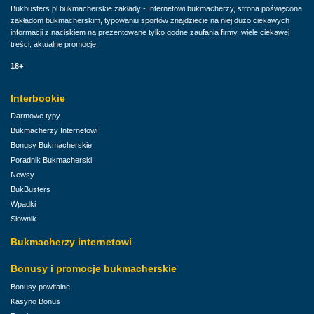
Bukbusters.pl bukmacherskie zakłady - Internetowi bukmacherzy, strona poświęcona
zakładom bukmacherskim, typowaniu sportów znajdziecie na niej dużo ciekawych
informacji z naciskiem na prezentowane tylko godne zaufania firmy, wiele ciekawej
treści, aktualne promocje.
18+
Interbookie
Darmowe typy
Bukmacherzy Internetowi
Bonusy Bukmacherskie
Poradnik Bukmacherski
Newsy
BukBusters
Wpadki
Słownik
Bukmacherzy internetowi
Bonusy i promocje bukmacherskie
Bonusy powitalne
Kasyno Bonus