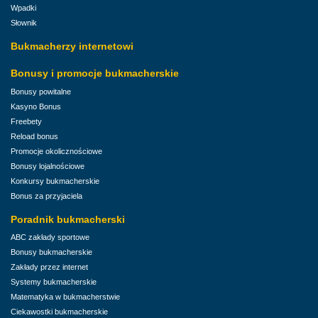
Wpadki
Słownik
Bukmacherzy internetowi
Bonusy i promocje bukmacherskie
Bonusy powitalne
Kasyno Bonus
Freebety
Reload bonus
Promocje okolicznościowe
Bonusy lojalnościowe
Konkursy bukmacherskie
Bonus za przyjaciela
Poradnik bukmacherski
ABC zakłady sportowe
Bonusy bukmacherskie
Zakłady przez internet
Systemy bukmacherskie
Matematyka w bukmacherstwie
Ciekawostki bukmacherskie