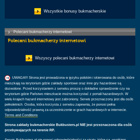
Wszystkie bonusy bukmacherskie
Polecani bukmacherzy internetowi
Polecani bukmacherzy internetowi
Wszyscy polecani bukmacherzy internetowi
UWAGA!!! Strona jest prowadzona w języku polskim i skierowana do osób, które
mieszkają na terytorium gdzie zakłady sportowe oraz inne gry hazardowe są
dozwolone. Przed korzystaniem z serwisu proszę o dokładne sprawdzenie czy na
terytorium gdzie Państwo mieszkacie można korzystać z portali hazardowych. W
wielu krajach hazard internetowy jest zabroniony. Serwis przeznaczony jest dla osób
pełnoletnich. Osoba, która korzysta z serwisu zapewnia, że ponosi pełna
odpowiedzialność prawną za uczestniczenie w grach hazardowych w internecie.
Terms and Conditions
Strona zakłady bukmacherskie Bukbusters.pl NIE jest przeznaczona dla osób
przebywających na terenie RP.
Serwis Bukbusters.pl nie ponosi odpowiedzialności za straty, które są wynikiem