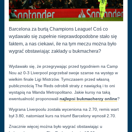
Barcelona za burtą Champions League! Coś co
wydawało się zupełnie nieprawdopodobne stało się
faktem, a nas ciekawi, ile na tym meczu można było
wygrać obstawiając zakłady u bukmachera?
Wydawało się, że przegrywając przed tygodniem na Camp
Nou aż 0-3 Liverpool pogrzebał swoje szanse na występ w
wielkim finale Ligi Mistrzów. Tymczasem przed własną
publicznością The Reds odrobili straty z nawiązką i to oni
wystąpią na Wanda Metropolitano. Jakie kursy na taką
ewentualność proponowali
najlepsi bukmacherzy online
?
Wygrana Liverpoolu została wyceniona na 2.70, remis wart
był 3.80, natomiast kurs na triumf Barcelony wynosił 2.70.
Znacznie więcej można było wygrać obstawiając u