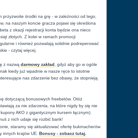
rzyzwoite środki na grę - w zależności od tego,
tów, na naszym koncie gracza pojawi się określona
a z okazji rejestracji konta będzie ona nieco
iąt złotych. Z kolei w ramach promocji
egularne i również pozwalają solidnie podreperować
e - czytaj więcej.
się z nazwą
darmowy zakład
, gdyż aby go w ogóle
nak kiedy już wpadnie w nasze ręce to istotnie
nteresujące nas zdarzenie bez obawy, że stopnieją
ykę dotyczącą bonusowych freebetów. Otóż
tawiają za nie zdarzenia, na które nigdy by się nie
ię kupony AKO z gigantycznym kursem łącznym).
muś z nich udaje się rozbić bank!
onie, staramy się aktualizować ofertę bukmacherów
zy innych krajów UE.
Bonusy - zobacz tutaj.