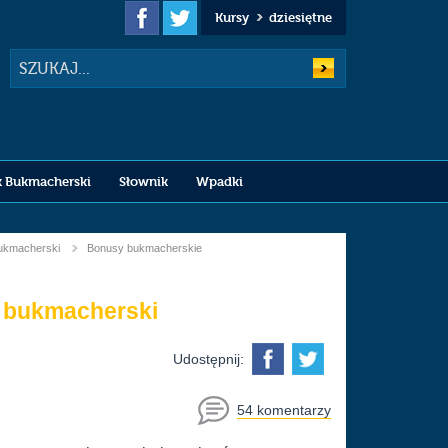
Kursy
dziesiętne
Szukaj
k Bukmacherski
Słownik
Wpadki
bukmacherski
Bonusy bukmacherskie
k bukmacherski
Udostępnij:
54 komentarzy