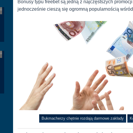
Bonusy typu freebet są jedną z najczęstszych promoc
jednocześnie cieszą się ogromną popularnością wśród
Bukmacherzy chętnie rozdają darmowe zakłady
K