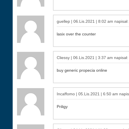
guellep | 06.Lis.2021 | 8:02 am napisał:
lasix over the counter
Cliessy | 06.Lis.2021 | 3:37 am napisał:
buy generic propecia online
Incaffomo | 05.Lis.2021 | 6:50 am napis
Priligy