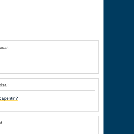
isał:
isał:
abapentin?
ł: