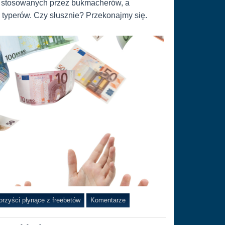
ji stosowanych przez bukmacherów, a
 typerów. Czy słusznie? Przekonajmy się.
orzyści płynące z freebetów
Komentarze