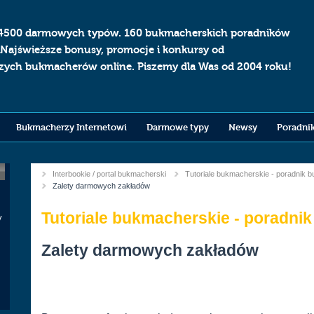
4500 darmowych typów. 160 bukmacherskich poradników
 Najświeższe bonusy, promocje i konkursy od
szych bukmacherów online. Piszemy dla Was od 2004 roku!
Bukmacherzy Internetowi
Darmowe typy
Newsy
Poradni
Interbookie / portal bukmacherski
Tutoriale bukmacherskie - poradnik 
You
Current:
Zalety darmowych zakładów
are
Tutoriale bukmacherskie - poradni
here
y
k
Zalety darmowych zakładów