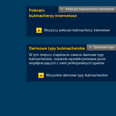
Polecani bukmacherzy internetowi
Polecani
bukmacherzy internetowi
Wszyscy polecani bukmacherzy internetowi
Darmowe typy
Darmowe typy bukmacherskie
W tym miejscu znajdziecie zawsze darmowe typy
bukmacherskie, starannie wyselekcjonowane przez
współpracujących z nami profesjonalnych typerów.
Wszystkie darmowe typy bukmacherskie